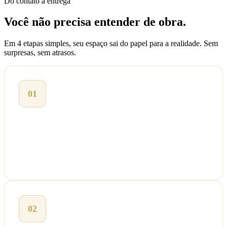
Do contato a entrega
Você não precisa entender de obra.
Em 4 etapas simples, seu espaço sai do papel para a realidade. Sem
surpresas, sem atrasos.
01
Atendimento rápido
Entre em contato pelo WhatsApp ou formulário. Nossa equipe
responde rápido e agenda uma visita técnica sem custo.
02