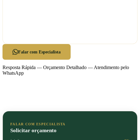
Entrega impecável
Entregamos tudo organizado e só encerramos quando você
confirmar que está satisfeito.
Falar com Especialista
Resposta Rápida — Orçamento Detalhado — Atendimento pelo
WhatsApp
FALAR COM ESPECIALISTA
Solicitar orçamento