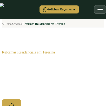
Solicitar Orçamento
Home
/
Serviços
/
Reformas Residenciais em Teresina
Reformas Residenciais em Teresina
Sua casa renovada, do projeto à
entrega
impecável.
Reformas residenciais completas em Teresina com prazo garantido,
materiais certificados e acompanhamento diário da obra.
Ver como funciona