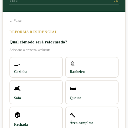
1
de
3
0
%
← Voltar
REFORMA RESIDENCIAL
Qual cômodo será reformado?
Selecione o principal ambiente
🍳
🚿
Cozinha
Banheiro
🛋️
🛏️
Sala
Quarto
🏠
🔨
Área completa
Fachada