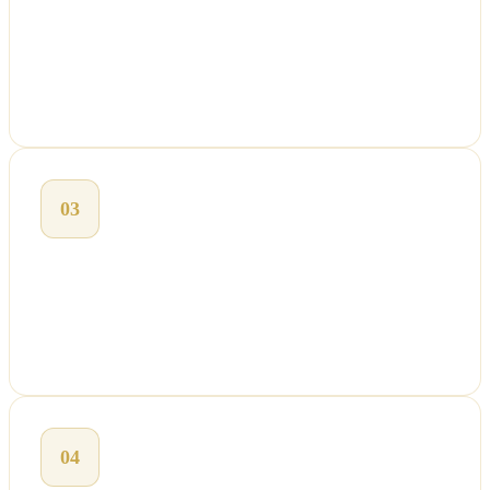
Projeto e orçamento em 48h
Você recebe o projeto completo: layout, matériais, prazo e
condições. Tudo aprovado antes de assinar.
03
Execução com prazo garantido
Só executamos com tudo aprovado e assinado. Data de entrega
definida em contrato.
04